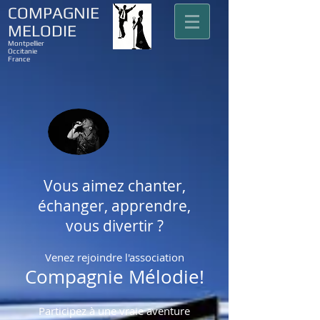
COMPAGNIE
MELODIE
Montpellier
Occitanie
France
Vous aimez chanter,
échanger, apprendre,
vous divertir ?
Venez rejoindre l'association
Compagnie Mélodie!
Participez à une vraie aventure