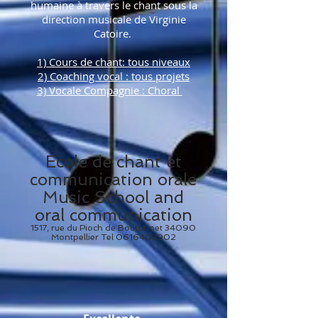
humaine à travers le chant sous la
direction musicale de Virginie
Catoire.
1) Cours de chant: tous niveaux
2) Coaching vocal : tous projets
3) Vocale Compagnie : Choral
Ecole de chant et
communication orale
Music School and
oral communication
1517, rue du Pioch de Boutonnet 34090
Montpellier Tel
0616403902