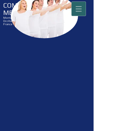
COMPAGNIE
MELODIE
Montpellier
Occitanie
France