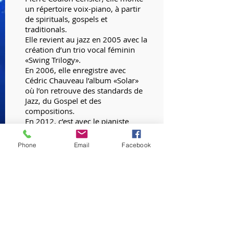
un répertoire voix-piano, à partir
de spirituals, gospels et
traditionals.
Elle revient au jazz en 2005 avec la
création d’un trio vocal féminin
«Swing Trilogy».
En 2006, elle enregistre avec
Cédric Chauveau l’album «Solar»
où l’on retrouve des standards de
Jazz, du Gospel et des
compositions.
En 2012, c’est avec le pianiste
montpelliérain Thierry Gautier
qu’elle chante un répertoire mêlant
Phone
Email
Facebook
jazz, chanson française et poésie.
De 2017 à 2019 elle devient cheffe
de choeur au sein de l'association
JATE à Montpellier et approfondit
sa pédagogie avec le diplôme de
Formatrice Vocale en Musiques
actuelles amplifiées et
communication orale.