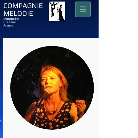
COMPAGNIE
MELODIE
Montpellier
Occitanie
France